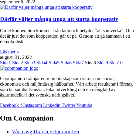
september 6, 2022
Därför väljer många unga att starta kooperativ
Ordet kooperation kommer från latin och betyder ”att samverka”. Och
det är just det som kooperation går ut på. Genom att gå samman i ett
demokratiskt
Läs mer »
augusti 31, 2022
Sida
1
Sida
2
Sida
3
Sida
4
Sida
5
Sida
6
Sida
7
Sida
8
Sida
9
Sida
10
Coompanion främjar entreprenörskap som värnar om social,
ekonomisk och miljömässig hållbarhet. Vårt arbete resulterar i företag
som tar samhällsansvar, lokal utveckling och en mångfald av
ägarmodeller i det svenska näringslivet.
Facebook-f
Instagram
Linkedin
Twitter
Youtube
Om Coompanion
Våra avgiftsfria erbjudanden