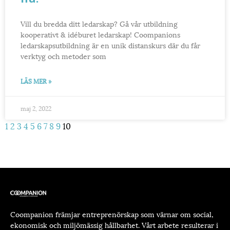
Vill du bredda ditt ledarskap? Gå vår utbildning
kooperativt & idéburet ledarskap! Coompanions
ledarskapsutbildning är en unik distanskurs där du får
verktyg och metoder som
LÄS MER »
maj 2, 2022
1
2
3
4
5
6
7
8
9
10
Coompanion främjar entreprenörskap som värnar om social,
ekonomisk och miljömässig hållbarhet. Vårt arbete resulterar i