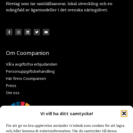
företag som tar samhällsansvar, lokal utveckling och en
mångfald av ägarmodeller i det svenska näringslivet.
Om Coompanion
Våra avgiftsfria erbjudanden
Personuppgiftsbehandling
Här finns Coompanion
Press
Om oss
Vi vill ha ditt samtycke!
För att ge en bra upplevelse använder vi teknik som cookies för att lagra
och/eller komma åt enhetsinformation. När du samtycker till dessa