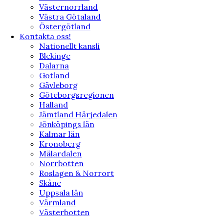
Västernorrland
Västra Götaland
Östergötland
Kontakta oss!
Nationellt kansli
Blekinge
Dalarna
Gotland
Gävleborg
Göteborgsregionen
Halland
Jämtland Härjedalen
Jönköpings län
Kalmar län
Kronoberg
Mälardalen
Norrbotten
Roslagen & Norrort
Skåne
Uppsala län
Värmland
Västerbotten