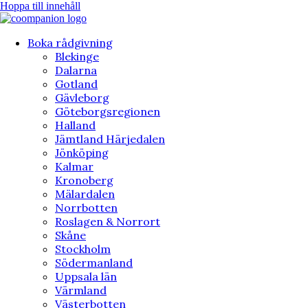
Hoppa till innehåll
Boka rådgivning
Blekinge
Dalarna
Gotland
Gävleborg
Göteborgsregionen
Halland
Jämtland Härjedalen
Jönköping
Kalmar
Kronoberg
Mälardalen
Norrbotten
Roslagen & Norrort
Skåne
Stockholm
Södermanland
Uppsala län
Värmland
Västerbotten