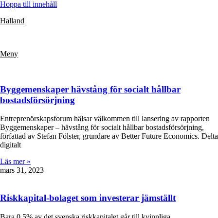
Hoppa till innehåll
Halland
Meny
Byggemenskaper hävstång för socialt hållbar
bostadsförsörjning
Entreprenörskapsforum hälsar välkommen till lansering av rapporten
Byggemenskaper – hävstång för socialt hållbar bostadsförsörjning,
författad av Stefan Fölster, grundare av Better Future Economics. Delta
digitalt
Läs mer »
mars 31, 2023
Riskkapital-bolaget som investerar jämställt
Bara 0,5% av det svenska riskkapitalet går till kvinnliga