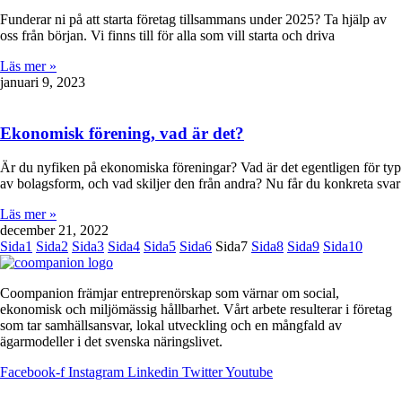
Funderar ni på att starta företag tillsammans under 2025? Ta hjälp av
oss från början. Vi finns till för alla som vill starta och driva
Läs mer »
januari 9, 2023
Ekonomisk förening, vad är det?
Är du nyfiken på ekonomiska föreningar? Vad är det egentligen för typ
av bolagsform, och vad skiljer den från andra? Nu får du konkreta svar
Läs mer »
december 21, 2022
Sida
1
Sida
2
Sida
3
Sida
4
Sida
5
Sida
6
Sida
7
Sida
8
Sida
9
Sida
10
Coompanion främjar entreprenörskap som värnar om social,
ekonomisk och miljömässig hållbarhet. Vårt arbete resulterar i företag
som tar samhällsansvar, lokal utveckling och en mångfald av
ägarmodeller i det svenska näringslivet.
Facebook-f
Instagram
Linkedin
Twitter
Youtube